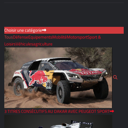
Choisir une catégorie
Tous
Défense
Equipements
Mobilité
Motorsport
Sport &
Loisirs
Véhicules
agriculture
3 TITRES CONSÉCUTIFS AU DAKAR AVEC PEUGEOT SPORT