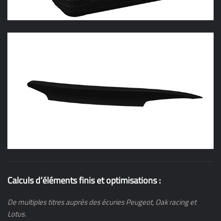
MISE EN PLAN FACILE ET COMPRÉHENSIBLE :
Tolérancement
Chaine de cotes
Gamme de drapage
Mise à plat surface
Plan d’ensemble / Nomenclature
Calculs d’éléments finis et optimisations :
De multiples titres auprès des écuries Peugeot, Oak racing et
Lotus.