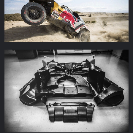
LES PIÈCES FUSIBLES SONT DES PIÈCES TRÈS LÉGÈRES
DITES « JETABLES », ELLES PERMETTENT DE :
Ne pas abimer le châssis
Ne pas gêner la conduite du pilote
Faciliter le travail le soir au bivouac