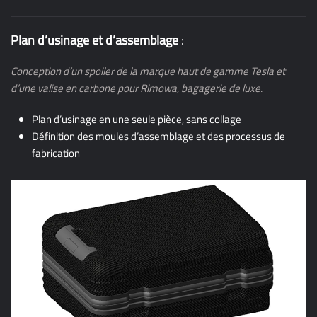
Plan d’usinage et d’assemblage
:
Conception d’un spoiler de la marque haut de gamme Tesla et
d’une valise en carbone pour Rimowa, bagagerie de luxe.
Plan d’usinage en une seule pièce, sans collage
Définition des moules d’assemblage et des processus de
fabrication
UNE ÉTUDE COMPLÈTE ET FORMATRICE :
Choix couple matériau / process
Conseil traitement / revêtement
Préconisation des nuances du composite
Usure dans le temps