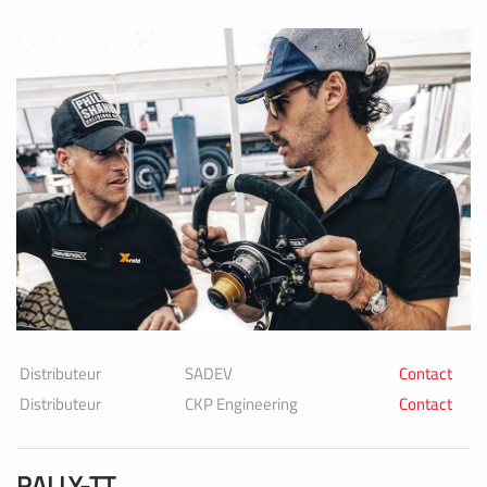
Distributeur
SADEV
Contact
Distributeur
CKP Engineering
Contact
RALLY-TT