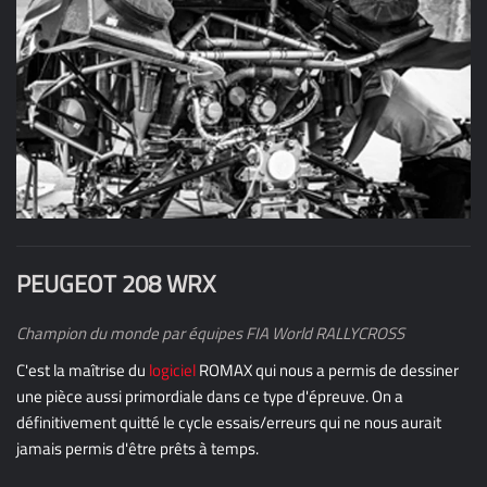
Une première en rallye raid ! en collaboration avec SADEV.
Meilleure dynamique sur tous les terrains (même
défavorables type WRC)
Meilleure répartition des masses
Facilité de démontage sur la piste
PEUGEOT 208 WRX
Champion du monde par équipes FIA World RALLYCROSS
C'est la maîtrise du
logiciel
ROMAX qui nous a permis de dessiner
une pièce aussi primordiale dans ce type d'épreuve. On a
définitivement quitté le cycle essais/erreurs qui ne nous aurait
jamais permis d'être prêts à temps.