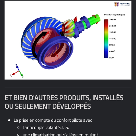
Grâce au logiciel ROMAX, et en une seule passe, on a pu
dimensionner une pièce hautement technologique pour :
diminution du surdimensionnement
diminution de la denture (et donc l'inertie)
gain de rendement
NVH :
Noise (bruit), Vibration (vibrations) et Harshness
(rudesse)
ET BIEN D'AUTRES PRODUITS, INSTALLÉS
OU SEULEMENT DÉVELOPPÉS
La prise en compte du confort pilote avec
l'anticouple volant S.D.S.
une climatisation qui s'allège en roulant.