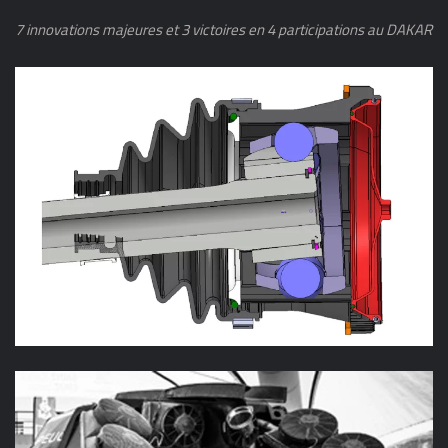
7 innovations majeures et 3 victoires en 4 participations au DAKAR
En passant plus de rendement, et avec un débattement
supérieur, notre cahier des charges est devenu la
référence en la matière.
Et pourtant, les plus grands fabricants avaient décliné
l'offre !