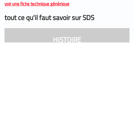
voir une fiche technique générique
tout ce qu'il faut savoir sur SDS
HISTOIRE
De son invention à sa conception, découvrez la grande
histoire de ce produit révolutionnaire
GAMME
Découvrez la gamme de SDS
ESSAIS