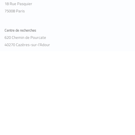
18 Rue Pasquier
75008 Paris
Centre de recherches
620 Chemin de Pourcate
40270 Cazères-sur-l'Adour
Accueil
Mentions légales
Plan de site
Plan de site