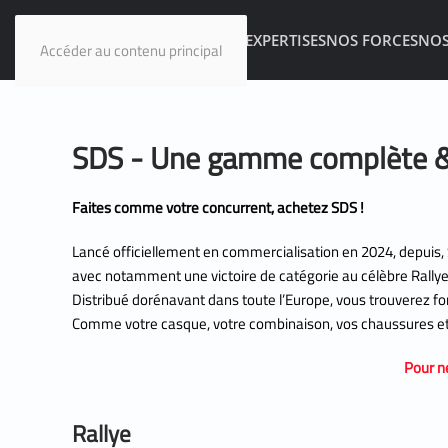
SDS
PLATEFORME CKP
EXPERTISES
NOS FORCES
NOS
Accéder au contenu principal
SDS - Une gamme complète & u
Faites comme votre concurrent, achetez SDS !
Lancé officiellement en commercialisation en 2024, depuis
avec notamment une victoire de catégorie au célèbre Rallye
Distribué dorénavant dans toute l’Europe, vous trouverez for
Comme votre casque, votre combinaison, vos chaussures et
Pour ne
Rallye