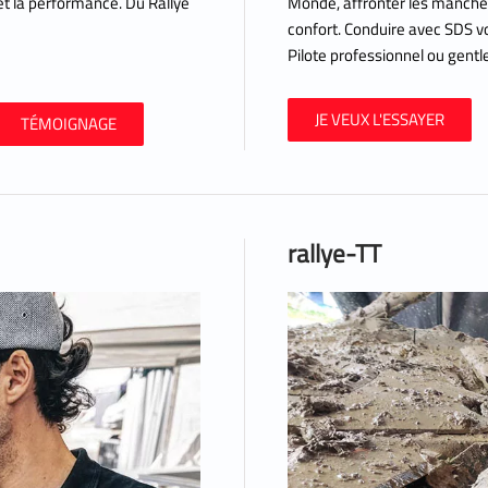
 et la performance. Du Rallye
Monde, affronter les manches
confort. Conduire avec SDS vo
Pilote professionnel ou gentl
JE VEUX L'ESSAYER
TÉMOIGNAGE
rallye-TT