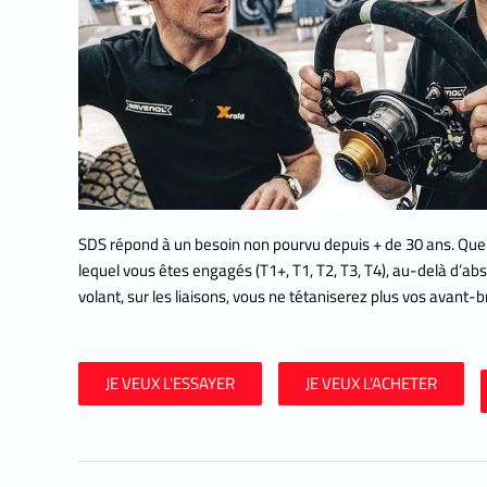
SDS répond à un besoin non pourvu depuis + de 30 ans. Que
lequel vous êtes engagés (T1+, T1, T2, T3, T4), au-delà d’abs
volant, sur les liaisons, vous ne tétaniserez plus vos avant-b
JE VEUX L'ESSAYER
JE VEUX L'ACHETER