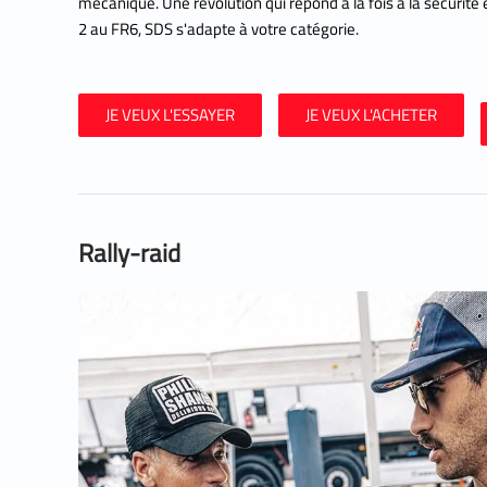
mécanique. Une révolution qui répond à la fois à la sécurité
2 au FR6, SDS s'adapte à votre catégorie.
JE VEUX L'ESSAYER
JE VEUX L'ACHETER
Rally-raid