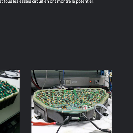
t tous les essais circuit en ont montré le potentiel.
Carte BMS (Battery Management
'huile
System) sur mesure, avec
maintenance prédictive intégrée