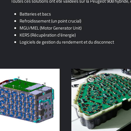
Toutes ces solutions ont été validées sur la Peugeot 908 hybride, e
Batteries et bacs
Refroidissement (un point crucial)
MGU/MEL (Motor Generator Unit)
KERS (Récupération d'énergie)
Logiciels de gestion du rendement et du disconnect
roidissement par plaques
Refroidissement par bain d
froides
dielectrique