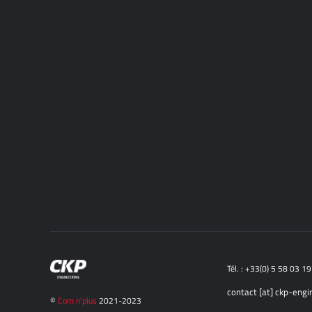
Tél. : +33(0) 5 58 03 1
contact [at] ckp-engi
©
Com n'plus
2021-2023