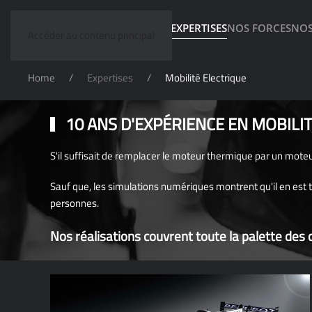
SDS
PLATEFORME CKP
EXPERTISES
NOS FORCES
NOS
Accéder au contenu principal
Home
Expertises
Mobilité Electrique
10 ANS D'EXPÉRIENCE EN MOBILI
S'il suffisait de remplacer le moteur thermique par un moteur
Sauf que, les simulations numériques montrent qu'il en est 
personnes.
Nos réalisations couvrent toute la palette de